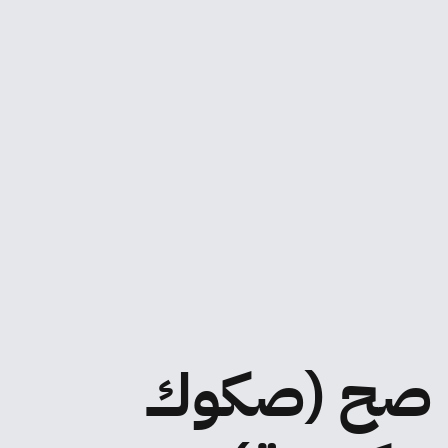
صح (صكوك